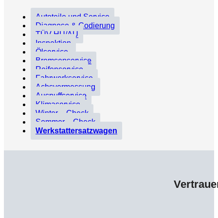
Autoteile und Service
Diagnose & Codierung
TÜV HU/AU
Inspektion
Ölservice
Bremsenservice
Reifenservice
Fahrwerkservice
Achsvermessung
Auspuffservice
Klimaservice
Winter – Check
Sommer – Check
Werkstattersatzwagen
Vertraue