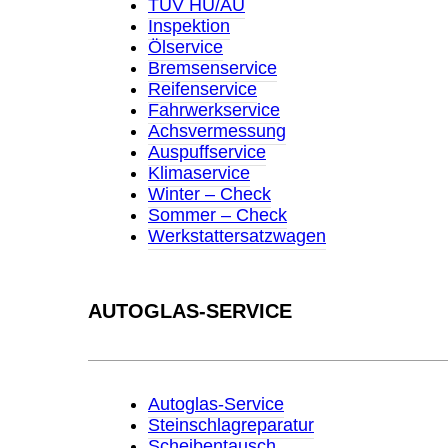
TÜV HU/AU
Inspektion
Ölservice
Bremsenservice
Reifenservice
Fahrwerkservice
Achsvermessung
Auspuffservice
Klimaservice
Winter – Check
Sommer – Check
Werkstattersatzwagen
AUTOGLAS-SERVICE
Autoglas-Service
Steinschlagreparatur
Scheibentausch